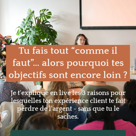
Tu fais tout “comme il
faut”… alors pourquoi tes
objectifs sont encore loin ?
Je t'explique en live les 3 raisons pour
lesquelles ton expérience client te fait
perdre de l'argent - sans que tu le
saches.