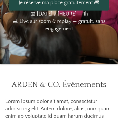
Je réserve ma place gratuitement 🎁
📅 [DATE] à [HEURE] — 1h
💻 Live sur zoom & replay — gratuit, sans
engagement
ARDEN
& CO. Événements
Lorem ipsum dolor sit amet, consectetur
adipisicing elit. Autem dolore, alias, numquam
enim ab voluptate id quam harum ducimus