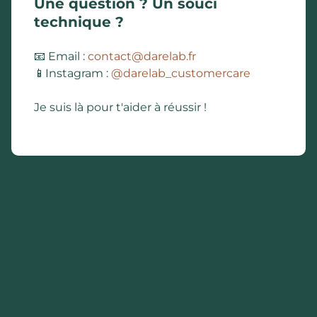
Une question ? Un souci
technique ?
📧 Email :
contact@darelab.fr
📱Instagram :
@darelab_customercare
Je suis là pour t'aider à réussir !